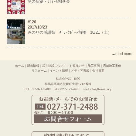
冬の新築・ﾘﾌｫｰﾑ相談会
#120
2017/10/23
みのりの感謝祭 ｸﾞﾘｰﾝﾄﾞｰﾑ前橋 10/21（土）
→read more
ホーム
｜
新着情報
｜
武井建設について
｜
お客様の声
｜
施工事例
｜
店舗施工事例
リフォーム
｜
イベント情報
｜
メディア掲載
｜
会社概要
株式会社武井建設
群馬県高崎市箕郷町生原1745番地
TEL:027-371-2488 FAX:027-371-4463 mail:info@takei.co.jp