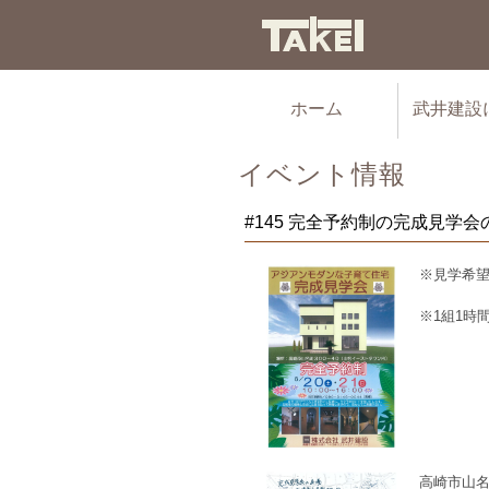
ホーム
武井建設
イベント情報
#145 完全予約制の完成見学
※見学希
※1組1時
高崎市山名町