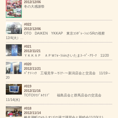
2012/12/06
冬の大感謝祭
#022
2012/12/06
OTO DAIKEN YKKAP 東京ｺﾗﾎﾞﾚｰｼｮﾝSRの視察
12/4(火）...
#021
2012/11/21
ＹＫＫＡＰ ＡＰＷﾌｫｰﾗﾑinさいたまｽｰﾊﾟｰｱﾘｰﾅ 11/20
#020
2012/11/21
ﾊﾟﾅｿﾆｯｸ 工場見学～ｾﾐﾅｰ～新潟店会と交流会 11/19～
20
#019
2012/11/16
TOTOﾘﾓﾃﾞﾙｸﾗﾌﾞ 福島店会と群馬店会の交流会
11/14(水)
#018
2012/11/14
榛名湖町のゆうすげの湯で講習会と親睦会11/10(土)