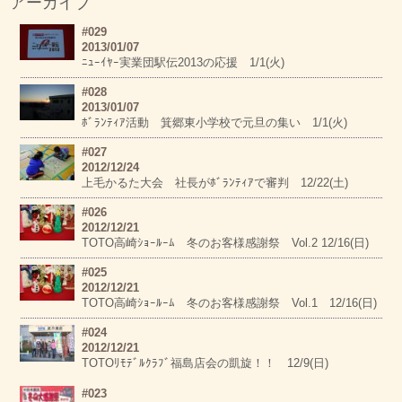
アーカイブ
#029
2013/01/07
ﾆｭｰｲﾔｰ実業団駅伝2013の応援 1/1(火)
#028
2013/01/07
ﾎﾞﾗﾝﾃｨｱ活動 箕郷東小学校で元旦の集い 1/1(火)
#027
2012/12/24
上毛かるた大会 社長がﾎﾞﾗﾝﾃｨｱで審判 12/22(土)
#026
2012/12/21
TOTO高崎ｼｮｰﾙｰﾑ 冬のお客様感謝祭 Vol.2 12/16(日)
#025
2012/12/21
TOTO高崎ｼｮｰﾙｰﾑ 冬のお客様感謝祭 Vol.1 12/16(日)
#024
2012/12/21
TOTOﾘﾓﾃﾞﾙｸﾗﾌﾞ福島店会の凱旋！！ 12/9(日)
#023