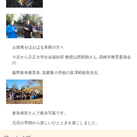
お雑煮をほおばる来賓の方々
※左から立正大学社会福祉部 教授山西哲朗さん､高崎市教育委員会
の
飯野眞幸教育長､箕郷東小学校の富澤昭校長先生。
参加者皆さんで集合写真です。
元旦の早朝から楽しいひとときを過ごしました。