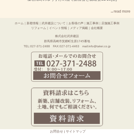
→read more
ホーム
｜
新着情報
｜
武井建設について
｜
お客様の声
｜
施工事例
｜
店舗施工事例
リフォーム
｜
イベント情報
｜
メディア掲載
｜
会社概要
株式会社武井建設
群馬県高崎市箕郷町生原1745番地
TEL:027-371-2488 FAX:027-371-4463 mail:info@takei.co.jp
お問合せ
サイトマップ