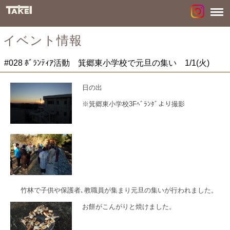
イベント情報
#028 ﾎﾞﾗﾝﾃｨｱ活動 箕郷東小学校で元旦の集い 1/1(火)
日の出
※箕郷東小学校3Fﾍﾞﾗﾝﾀﾞより撮影
竹林で子供や保護者､教職員が集まり元旦の集いが行われました。
お餅がこんがりと焼けました。