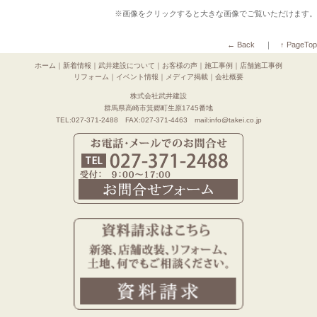
※画像をクリックすると大きな画像でご覧いただけます。
← Back
｜
↑ PageTop
ホーム
｜
新着情報
｜
武井建設について
｜
お客様の声
｜
施工事例
｜
店舗施工事例
リフォーム
｜
イベント情報
｜
メディア掲載
｜
会社概要
株式会社武井建設
群馬県高崎市箕郷町生原1745番地
TEL:027-371-2488 FAX:027-371-4463 mail:info@takei.co.jp