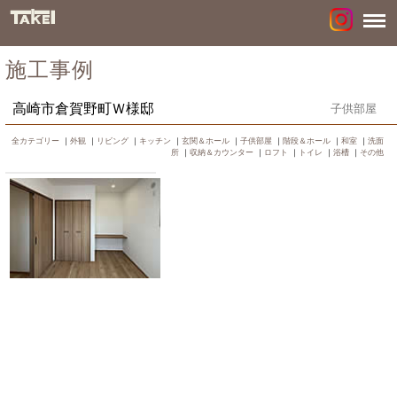
施工事例
高崎市倉賀野町Ｗ様邸
子供部屋
全カテゴリー
｜
外観
｜
リビング
｜
キッチン
｜
玄関＆ホール
｜
子供部屋
｜
階段＆ホール
｜
和室
｜
洗面
所
｜
収納＆カウンター
｜
ロフト
｜
トイレ
｜
浴槽
｜
その他