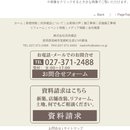
※画像をクリックすると大きな画像でご覧いただけます。
← Back
｜
↑ PageTop
ホーム
｜
新着情報
｜
武井建設について
｜
お客様の声
｜
施工事例
｜
店舗施工事例
リフォーム
｜
イベント情報
｜
メディア掲載
｜
会社概要
株式会社武井建設
群馬県高崎市箕郷町生原1745番地
TEL:027-371-2488 FAX:027-371-4463 mail:info@takei.co.jp
お問合せ
サイトマップ