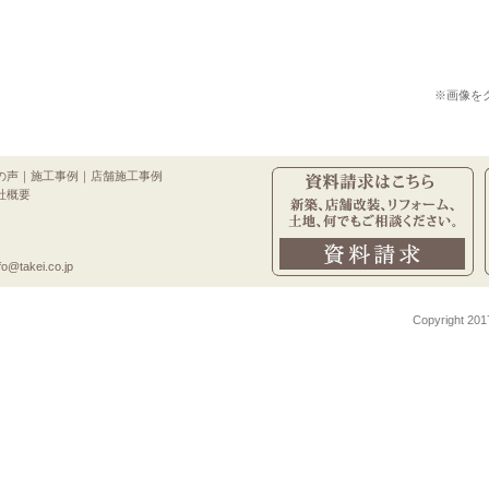
※画像を
の声
｜
施工事例
｜
店舗施工事例
社概要
o@takei.co.jp
Copyright 201