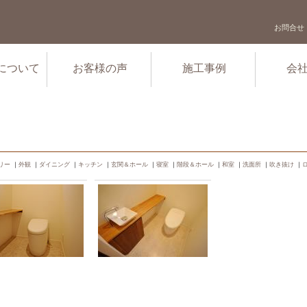
お問合せ
について
お客様の声
施工事例
会
リー
｜
外観
｜
ダイニング
｜
キッチン
｜
玄関＆ホール
｜
寝室
｜
階段＆ホール
｜
和室
｜
洗面所
｜
吹き抜け
｜