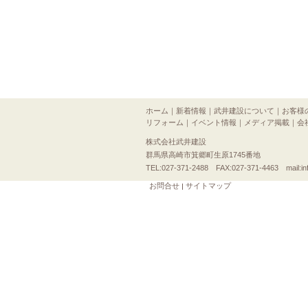
ホーム
｜
新着情報
｜
武井建設について
｜
お客様
リフォーム
｜
イベント情報
｜
メディア掲載
｜
会
株式会社武井建設
群馬県高崎市箕郷町生原1745番地
TEL:027-371-2488 FAX:027-371-4463 mail:inf
お問合せ
サイトマップ