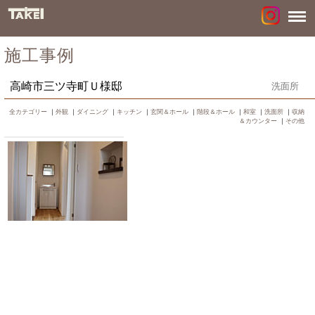
施工事例
高崎市三ツ寺町Ｕ様邸
洗面所
全カテゴリー
｜
外観
｜
ダイニング
｜
キッチン
｜
玄関＆ホール
｜
階段＆ホール
｜
和室
｜
洗面所
｜
収納
＆カウンター
｜
その他