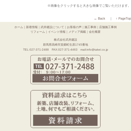
※画像をクリックすると大きな画像でご覧いただけます。
← Back
｜
↑ PageTop
ホーム
｜
新着情報
｜
武井建設について
｜
お客様の声
｜
施工事例
｜
店舗施工事例
リフォーム
｜
イベント情報
｜
メディア掲載
｜
会社概要
株式会社武井建設
群馬県高崎市箕郷町生原1745番地
TEL:027-371-2488 FAX:027-371-4463 mail:info@takei.co.jp