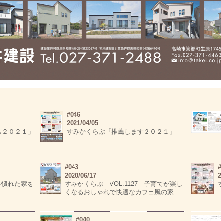
#046
2021/04/05
ム２０２１」
すみかくらぶ「推薦します２０２１」
#043
#
2020/06/17
2
住み慣れた家を
すみかくらぶ VOL.1127 子育てが楽し
くなるおしゃれで快適なカフェ風の家
#040