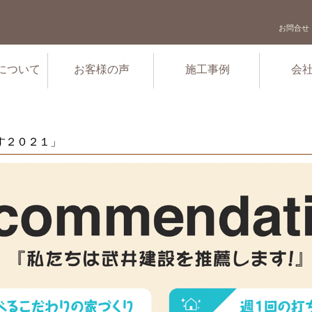
お問合せ
について
お客様の声
施工事例
会
ます２０２１」