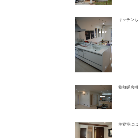
キッチン
蓄熱暖房
主寝室にはひ