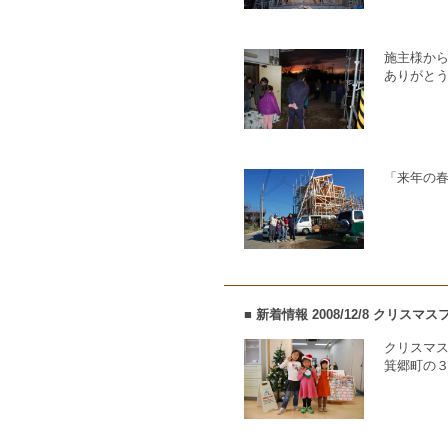
施主様か
ありがと
「来年の
■ 新着情報 2008/12/8 クリスマス
クリスマ
箕郷町の