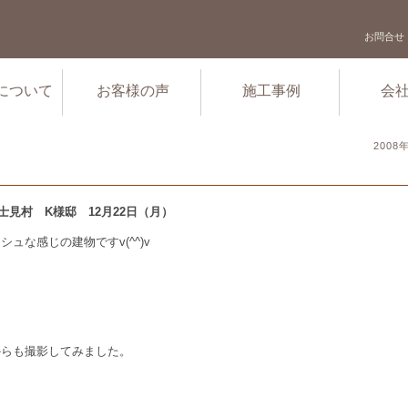
お問合せ
について
お客様の声
施工事例
会
2008
方 富士見村 K様邸 12月22日（月）
シュな感じの建物ですv(^^)v
からも撮影してみました。