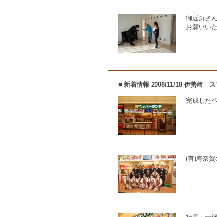
御近所さ
お願いい
■ 新着情報 2008/11/18 
完成した
(有)寿奈
社長も一