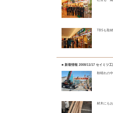
TBSも取
■ 新着情報 2008/11/17 セ
秋晴れの
材木にも