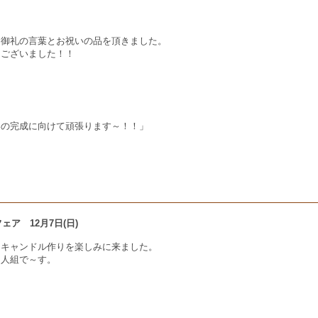
ら御礼の言葉とお祝いの品を頂きました。
うございました！！
春の完成に向けて頑張ります～！！」
フェア 12月7日(日)
スキャンドル作りを楽しみに来ました。
３人組で～す。