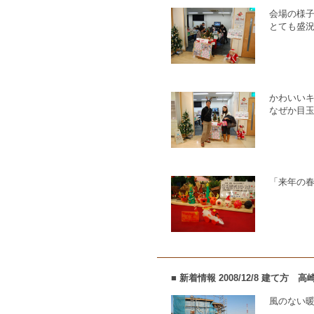
会場の様
とても盛
かわいい
なぜか目玉
「来年の
■ 新着情報 2008/12/8 建て方
風のない暖