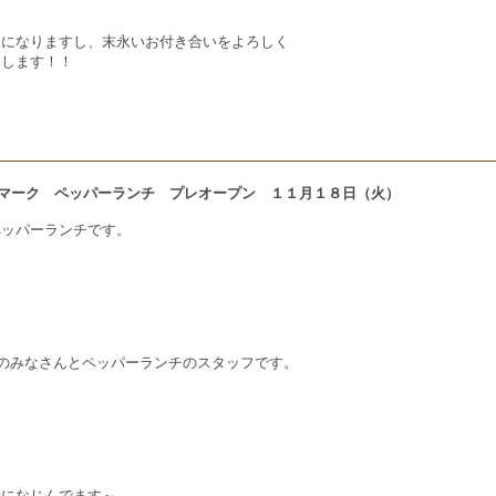
んになりますし、末永いお付き合いをよろしく
たします！！
伊勢崎 スマーク ペッパーランチ プレオープン １１月１８日（火）
ペッパーランチです。
賀のみなさんとペッパーランチのスタッフです。
緒になじんでます～。