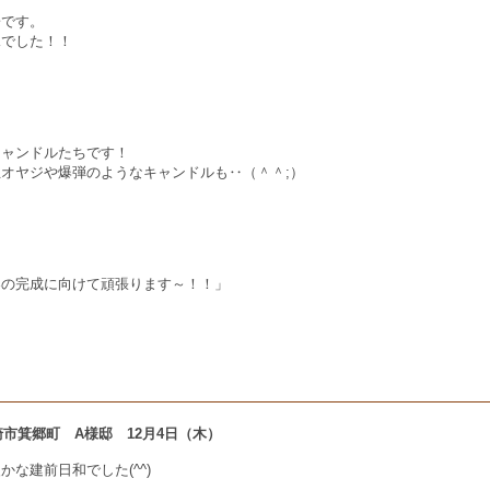
子です。
況でした！！
キャンドルたちです！
オヤジや爆弾のようなキャンドルも‥（＾＾;）
春の完成に向けて頑張ります～！！」
 高崎市箕郷町 A様邸 12月4日（木）
かな建前日和でした(^^)