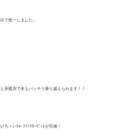
も白で統一しました。
機と床暖房で冬もバッチリ乗り越えられます！！
ろ～いｳｫｰｸｲﾝｸﾛｰｾﾞｯﾄが完備！