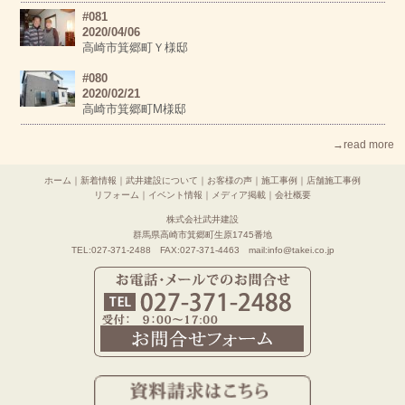
#081
2020/04/06
高崎市箕郷町Ｙ様邸
#080
2020/02/21
高崎市箕郷町M様邸
→read more
ホーム
｜
新着情報
｜
武井建設について
｜
お客様の声
｜
施工事例
｜
店舗施工事例
リフォーム
｜
イベント情報
｜
メディア掲載
｜
会社概要
株式会社武井建設
群馬県高崎市箕郷町生原1745番地
TEL:027-371-2488 FAX:027-371-4463 mail:info@takei.co.jp