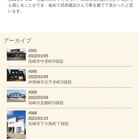
も感じることができ、改めて武井建設さんで家を建てて良かったと思
います。
アーカイブ
#091
2022/01/05
高崎市中里町K様邸
#090
2022/01/04
伊勢崎市北千木町O様邸
#089
2022/01/04
高崎市箕郷町O様邸
#088
2021/01/19
前橋市下大島町Ｔ様邸