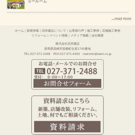
ョールーム
→read more
ホーム
｜
新着情報
｜
武井建設について
｜
お客様の声
｜
施工事例
｜
店舗施工事例
リフォーム
｜
イベント情報
｜
メディア掲載
｜
会社概要
株式会社武井建設
群馬県高崎市箕郷町生原1745番地
TEL:027-371-2488 FAX:027-371-4463 mail:info@takei.co.jp