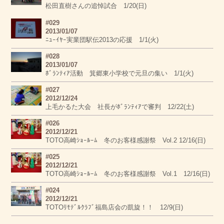
松田直樹さんの追悼試合 1/20(日)
#029
2013/01/07
ﾆｭｰｲﾔｰ実業団駅伝2013の応援 1/1(火)
#028
2013/01/07
ﾎﾞﾗﾝﾃｨｱ活動 箕郷東小学校で元旦の集い 1/1(火)
#027
2012/12/24
上毛かるた大会 社長がﾎﾞﾗﾝﾃｨｱで審判 12/22(土)
#026
2012/12/21
TOTO高崎ｼｮｰﾙｰﾑ 冬のお客様感謝祭 Vol.2 12/16(日)
#025
2012/12/21
TOTO高崎ｼｮｰﾙｰﾑ 冬のお客様感謝祭 Vol.1 12/16(日)
#024
2012/12/21
TOTOﾘﾓﾃﾞﾙｸﾗﾌﾞ福島店会の凱旋！！ 12/9(日)