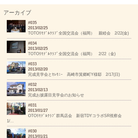
アーカイブ
#035
2013/02/25
TOTOﾘﾓﾃﾞﾙｸﾗﾌﾞ全国交流会（福岡） 親睦会 2/22(金)
#034
2013/02/25
TOTOﾘﾓﾃﾞﾙｸﾗﾌﾞ全国交流会（福岡） 2/22（金)
#033
2013/02/20
完成見学会とｾﾚﾓﾆｰ 高崎市箕郷町Y様邸 2/17(日)
#032
2013/02/13
完成お披露目見学会のお知らせ
#031
2013/01/27
OTOﾘﾓﾃﾞﾙｸﾗﾌﾞ群馬店会 新宿TDYコラボSR視察会
1/...
#030
2013/01/21