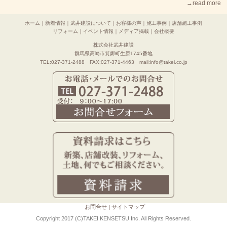
→read more
ホーム
｜
新着情報
｜
武井建設について
｜
お客様の声
｜
施工事例
｜
店舗施工事例
リフォーム
｜
イベント情報
｜
メディア掲載
｜
会社概要
株式会社武井建設
群馬県高崎市箕郷町生原1745番地
TEL:027-371-2488 FAX:027-371-4463 mail:info@takei.co.jp
お問合せ
サイトマップ
Copyright 2017 (C)TAKEI KENSETSU Inc. All Rights Reserved.