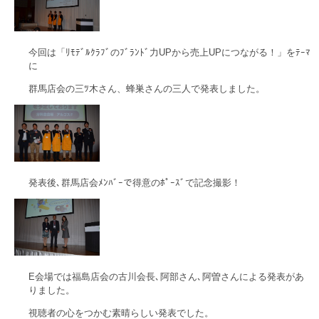
今回は「ﾘﾓﾃﾞﾙｸﾗﾌﾞのﾌﾞﾗﾝﾄﾞ力UPから売上UPにつながる！」をﾃｰﾏ
に
群馬店会の三ﾂ木さん、蜂巣さんの三人で発表しました。
発表後､群馬店会ﾒﾝﾊﾞｰで得意のﾎﾟｰｽﾞで記念撮影！
E会場では福島店会の古川会長､阿部さん､阿曽さんによる発表があ
りました。
視聴者の心をつかむ素晴らしい発表でした。