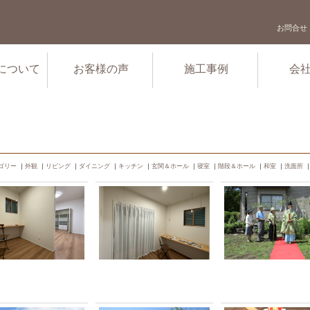
お問合せ
について
お客様の声
施工事例
会
ゴリー
｜
外観
｜
リビング
｜
ダイニング
｜
キッチン
｜
玄関＆ホール
｜
寝室
｜
階段＆ホール
｜
和室
｜
洗面所