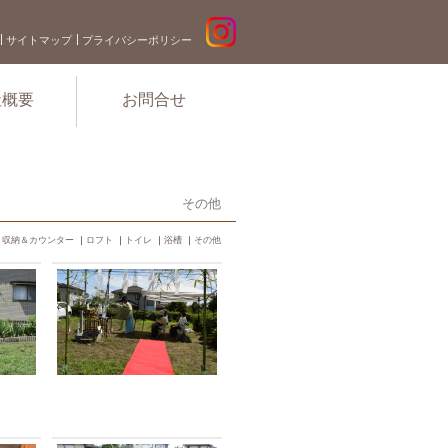
サイトマップ
プライバシーポリシー
社概要
お問合せ
その他
｜
収納＆カウンター
｜
ロフト
｜
トイレ
｜
浴槽
｜
その他