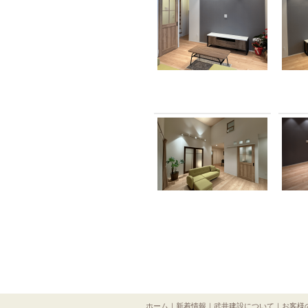
ホーム
｜
新着情報
｜
武井建設について
｜
お客様