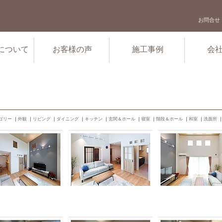
お問合せ
について
お客様の声
施工事例
会
ゴリー
｜
外観
｜
リビング
｜
ダイニング
｜
キッチン
｜
玄関＆ホール
｜
寝室
｜
階段＆ホール
｜
和室
｜
洗面所