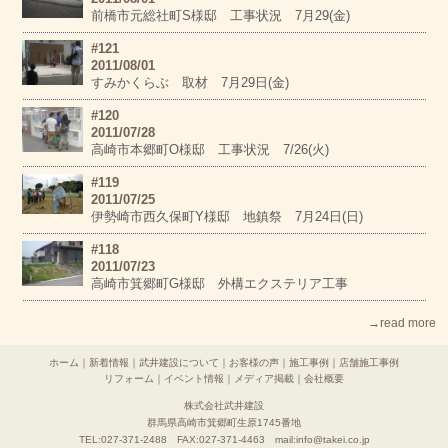
前橋市元総社町S様邸 工事状況 7月29(金)
#121
2011/08/01
すみかくらぶ 取材 7月29日(金)
#120
2011/07/28
高崎市本郷町O様邸 工事状況 7/26(火)
#119
2011/07/25
伊勢崎市西久保町Y様邸 地鎮祭 7月24日(日)
#118
2011/07/23
高崎市箕郷町G様邸 外構エクステリア工事
→read more
ホーム
｜
新着情報
｜
武井建設について
｜
お客様の声
｜
施工事例
｜
店舗施工事例
リフォーム
｜
イベント情報
｜
メディア掲載
｜
会社概要
株式会社武井建設
群馬県高崎市箕郷町生原1745番地
TEL:027-371-2488 FAX:027-371-4463 mail:info@takei.co.jp