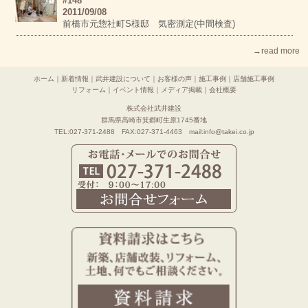
#148
2011/09/08
前橋市元惣社町S様邸 気密測定(中間検査)
→read more
ホーム
｜
新着情報
｜
武井建設について
｜
お客様の声
｜
施工事例
｜
店舗施工事例
リフォーム
｜
イベント情報
｜
メディア掲載
｜
会社概要
株式会社武井建設
群馬県高崎市箕郷町生原1745番地
TEL:027-371-2488 FAX:027-371-4463 mail:info@takei.co.jp