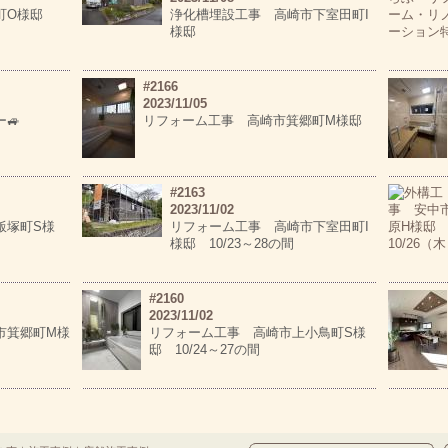
古町O様邸
浄化槽埋設工事 高崎市下室田町I
様邸
#2166
2023/11/05
🚙
リフォーム工事 高崎市箕郷町M様邸
#2163
2023/11/02
飯塚町S様
リフォーム工事 高崎市下室田町I
様邸 10/23～28の間
#2160
2023/11/02
市箕郷町M様
リフォーム工事 高崎市上小鳥町S様
邸 10/24～27の間