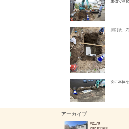
重機で浄
掘削後、
次に本体
アーカイブ
#2170
2023/11/08