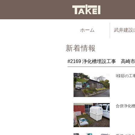
ホーム
武井建設
新着情報
#2169 浄化槽埋設工事 高崎
I様邸の工
合併浄化槽