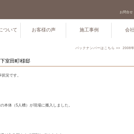
お問合せ
について
お客様の声
施工事例
会
バックナンバーはこちら >>
2008
市下室田町I様邸
事状況です。
の本体（5人槽）が現場に搬入しました。