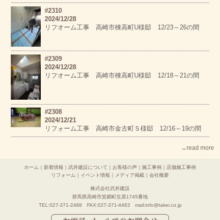
#2310
2024/12/28
リフオーム工事 高崎市棟高町U様邸 12/23～26の間
#2309
2024/12/28
リフオーム工事 高崎市棟高町U様邸 12/18～21の間
#2308
2024/12/21
リフォーム工事 高崎市金古町Ｓ様邸 12/16～19の間
→read more
ホーム
｜
新着情報
｜
武井建設について
｜
お客様の声
｜
施工事例
｜
店舗施工事例
リフォーム
｜
イベント情報
｜
メディア掲載
｜
会社概要
株式会社武井建設
群馬県高崎市箕郷町生原1745番地
TEL:027-371-2488 FAX:027-371-4463 mail:info@takei.co.jp