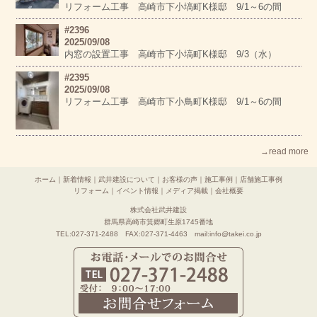
リフォーム工事 高崎市下小塙町K様邸 9/1～6の間
#2396
2025/09/08
内窓の設置工事 高崎市下小塙町K様邸 9/3（水）
#2395
2025/09/08
リフォーム工事 高崎市下小鳥町K様邸 9/1～6の間
→read more
ホーム
｜
新着情報
｜
武井建設について
｜
お客様の声
｜
施工事例
｜
店舗施工事例
リフォーム
｜
イベント情報
｜
メディア掲載
｜
会社概要
株式会社武井建設
群馬県高崎市箕郷町生原1745番地
TEL:027-371-2488 FAX:027-371-4463 mail:info@takei.co.jp