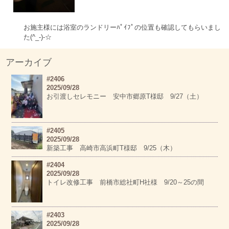
お施主様には浴室のランドリーﾊﾟｲﾌﾟの位置も確認してもらいまし
た(^_-)-☆
アーカイブ
#2406
2025/09/28
お引渡しセレモニー 安中市郷原T様邸 9/27（土）
#2405
2025/09/28
新築工事 高崎市高浜町T様邸 9/25（木）
#2404
2025/09/28
トイレ改修工事 前橋市総社町H社様 9/20～25の間
#2403
2025/09/28