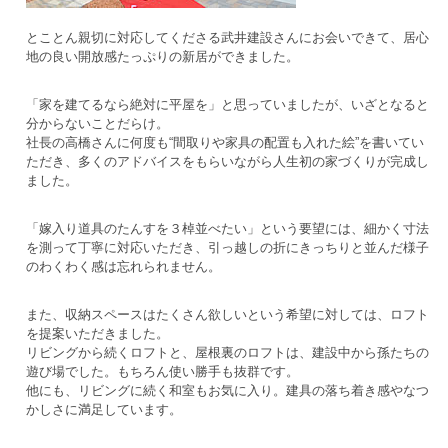
とことん親切に対応してくださる武井建設さんにお会いできて、居心
地の良い開放感たっぷりの新居ができました。
「家を建てるなら絶対に平屋を」と思っていましたが、いざとなると
分からないことだらけ。
社長の高橋さんに何度も“間取りや家具の配置も入れた絵”を書いてい
ただき、多くのアドバイスをもらいながら人生初の家づくりが完成し
ました。
「嫁入り道具のたんすを３棹並べたい」という要望には、細かく寸法
を測って丁寧に対応いただき、引っ越しの折にきっちりと並んだ様子
のわくわく感は忘れられません。
また、収納スペースはたくさん欲しいという希望に対しては、ロフト
を提案いただきました。
リビングから続くロフトと、屋根裏のロフトは、建設中から孫たちの
遊び場でした。もちろん使い勝手も抜群です。
他にも、リビングに続く和室もお気に入り。建具の落ち着き感やなつ
かしさに満足しています。