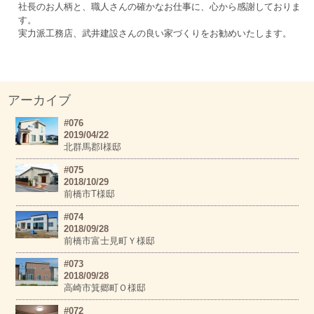
社長のお人柄と、職人さんの確かなお仕事に、心から感謝しておりま
す。
実力派工務店、武井建設さんの良い家づくりをお勧めいたします。
アーカイブ
#076
2019/04/22
北群馬郡I様邸
#075
2018/10/29
前橋市T様邸
#074
2018/09/28
前橋市富士見町Ｙ様邸
#073
2018/09/28
高崎市箕郷町Ｏ様邸
#072