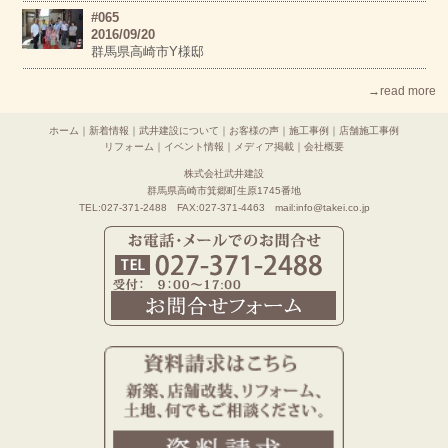
#065
2016/09/20
群馬県高崎市Y様邸
→read more
ホーム
｜
新着情報
｜
武井建設について
｜
お客様の声
｜
施工事例
｜
店舗施工事例
リフォーム
｜
イベント情報
｜
メディア掲載
｜
会社概要
株式会社武井建設
群馬県高崎市箕郷町生原1745番地
TEL:027-371-2488 FAX:027-371-4463 mail:info@takei.co.jp