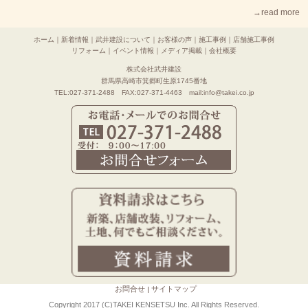
→read more
ホーム
｜
新着情報
｜
武井建設について
｜
お客様の声
｜
施工事例
｜
店舗施工事例
リフォーム
｜
イベント情報
｜
メディア掲載
｜
会社概要
株式会社武井建設
群馬県高崎市箕郷町生原1745番地
TEL:027-371-2488 FAX:027-371-4463 mail:info@takei.co.jp
お問合せ
サイトマップ
Copyright 2017 (C)TAKEI KENSETSU Inc. All Rights Reserved.