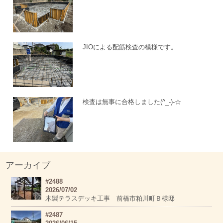
JIOによる配筋検査の模様です。
検査は無事に合格しました(^_-)-☆
アーカイブ
#2488
2026/07/02
木製テラスデッキ工事 前橋市粕川町Ｂ様邸
#2487