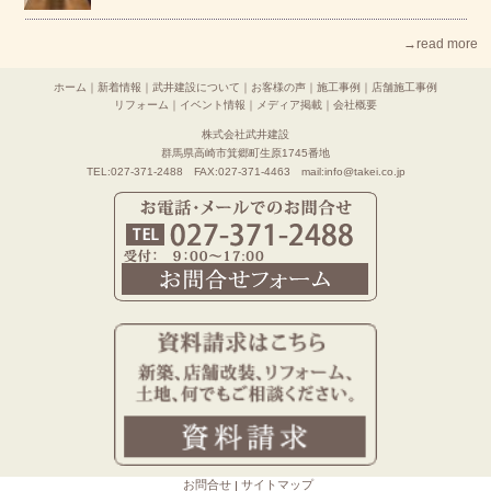
→read more
ホーム
｜
新着情報
｜
武井建設について
｜
お客様の声
｜
施工事例
｜
店舗施工事例
リフォーム
｜
イベント情報
｜
メディア掲載
｜
会社概要
株式会社武井建設
群馬県高崎市箕郷町生原1745番地
TEL:027-371-2488 FAX:027-371-4463 mail:info@takei.co.jp
お問合せ
サイトマップ