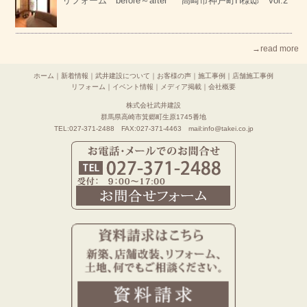
リフォーム before～after 高崎市神戸町H様邸 Vol.2
→read more
ホーム
｜
新着情報
｜
武井建設について
｜
お客様の声
｜
施工事例
｜
店舗施工事例
リフォーム
｜
イベント情報
｜
メディア掲載
｜
会社概要
株式会社武井建設
群馬県高崎市箕郷町生原1745番地
TEL:027-371-2488 FAX:027-371-4463 mail:info@takei.co.jp