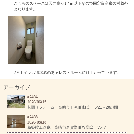
こちらのスペースは天井高が1.4ｍ以下なので固定資産税の対象外
となります。
2Ｆトイレも清潔感のあるレストルームに仕上がっています。
アーカイブ
#2484
2026/06/15
玄関リフォーム 高崎市下滝町I様邸 5/21～28の間
#2483
2026/05/18
新築竣工画像 高崎市倉賀野町Ｗ様邸 Vol.7