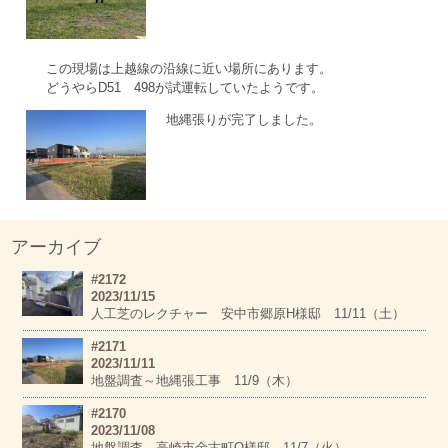
この現場は上越線の沿線に近い場所にあります。
どうやらD51 498が試運転していたようです。
地縄張りが完了しました。
アーカイブ
#2172
2023/11/15
人工芝のレクチャー 安中市郷原H様邸 11/11（土）
#2171
2023/11/11
地盤調査～地縄張工事 11/9（木）
#2170
2023/11/08
地盤調査 高崎市金古町O様邸 11/7（火）