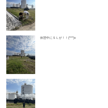
休憩中にＳＬが！！(*^^)v