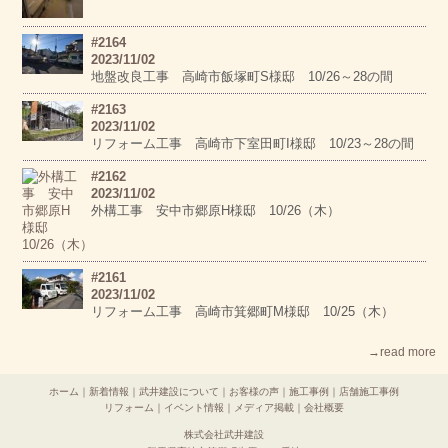
#2164
2023/11/02
地盤改良工事 高崎市飯塚町S様邸 10/26～28の間
#2163
2023/11/02
リフォーム工事 高崎市下室田町I様邸 10/23～28の間
#2162
2023/11/02
外構工事 安中市郷原H様邸 10/26（木）
#2161
2023/11/02
リフォーム工事 高崎市箕郷町M様邸 10/25（木）
→read more
ホーム
｜
新着情報
｜
武井建設について
｜
お客様の声
｜
施工事例
｜
店舗施工事例
リフォーム
｜
イベント情報
｜
メディア掲載
｜
会社概要
株式会社武井建設