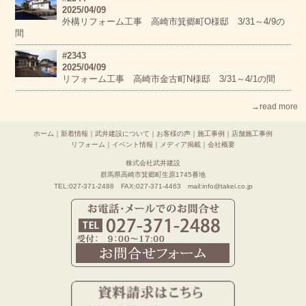
2025/04/09
外構リフォーム工事 高崎市箕郷町O様邸 3/31～4/9の
間
#2343
2025/04/09
リフォーム工事 高崎市金古町N様邸 3/31～4/1の間
→read more
ホーム
｜
新着情報
｜
武井建設について
｜
お客様の声
｜
施工事例
｜
店舗施工事例
リフォーム
｜
イベント情報
｜
メディア掲載
｜
会社概要
株式会社武井建設
群馬県高崎市箕郷町生原1745番地
TEL:027-371-2488 FAX:027-371-4463 mail:info@takei.co.jp