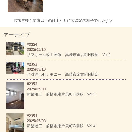
お施主様も想像以上の仕上がりに大満足の様子でした(^^♪
アーカイブ
#2354
2025/05/10
リフォーム竣工画像 高崎市金古町N様邸 Vol.1
#2353
2025/05/10
お引渡しセレモニー 高崎市金古町N様邸
#2352
2025/05/09
新築竣工 前橋市東片貝町C様邸 Vol.5
#2351
2025/05/08
新築竣工 前橋市東片貝町C様邸 Vol.4