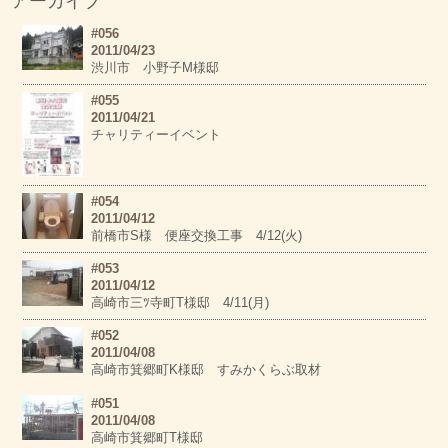
アーカイブ
#056
2011/04/23
渋川市 小野子M様邸
#055
2011/04/21
チャリティーイベント
#054
2011/04/12
前橋市S様 便座交換工事 4/12(火)
#053
2011/04/12
高崎市三ﾂ寺町T様邸 4/11(月)
#052
2011/04/08
高崎市箕郷町K様邸 すみかくらぶ取材
#051
2011/04/08
高崎市箕郷町T様邸