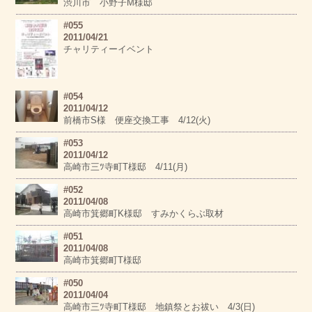
渋川市 小野子M様邸
#055
2011/04/21
チャリティーイベント
#054
2011/04/12
前橋市S様 便座交換工事 4/12(火)
#053
2011/04/12
高崎市三ﾂ寺町T様邸 4/11(月)
#052
2011/04/08
高崎市箕郷町K様邸 すみかくらぶ取材
#051
2011/04/08
高崎市箕郷町T様邸
#050
2011/04/04
高崎市三ﾂ寺町T様邸 地鎮祭とお祓い 4/3(日)