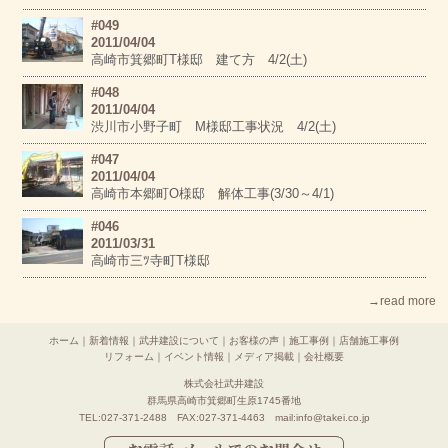
#049
2011/04/04
高崎市箕郷町T様邸 建て方 4/2(土)
#048
2011/04/04
渋川市小野子町 M様邸工事状況 4/2(土)
#047
2011/04/04
高崎市本郷町O様邸 解体工事(3/30～4/1)
#046
2011/03/31
高崎市三ﾂ寺町T様邸
→read more
ホーム
｜
新着情報
｜
武井建設について
｜
お客様の声
｜
施工事例
｜
店舗施工事例
リフォーム
｜
イベント情報
｜
メディア掲載
｜
会社概要
株式会社武井建設
群馬県高崎市箕郷町生原1745番地
TEL:027-371-2488 FAX:027-371-4463 mail:info@takei.co.jp