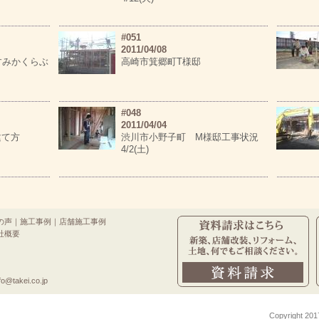
#051
2011/04/08
すみかくらぶ
高崎市箕郷町T様邸
#048
2011/04/04
 建て方
渋川市小野子町 M様邸工事状況
4/2(土)
の声
｜
施工事例
｜
店舗施工事例
社概要
o@takei.co.jp
Copyright 201