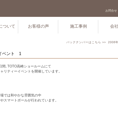
お問合せ
について
お客様の声
施工事例
会
バックナンバーはこちら >>
2008
イベント 1
日間､TOTO高崎ショールームにて
チャリティーイベントを開催しています。
会場では和やかな雰囲気の中
工やスマートボールが行われています。