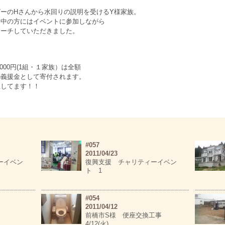
ーのHさんから水回りの説明を受けるY様家族。
ン中の方にはイベントに参加しながら
サーチしていただきました。
,000円(1組・１家族）は全額
の義援金として寄付されます。
催してます！！
#057
2011/04/23
ーイベン
復興支援 チャリティーイベン
ト 1
#054
2011/04/12
前橋市S様 便座交換工事
4/12(火)