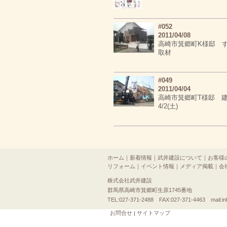
#052
2011/04/08
高崎市箕郷町K様邸 
取材
#049
2011/04/04
高崎市箕郷町T様邸
4/2(土)
ホーム
｜
新着情報
｜
武井建設について
｜
お客様
リフォーム
｜
イベント情報
｜
メディア掲載
｜
会
株式会社武井建設
群馬県高崎市箕郷町生原1745番地
TEL:027-371-2488 FAX:027-371-4463 mail:inf
お問合せ
サイトマップ