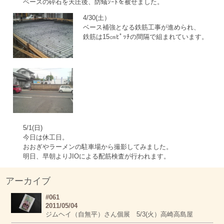
ベースの砕石を天圧後、防蟻ｼｰﾄを被せました。
4/30(土）
ベース補強となる鉄筋工事が進められ、
鉄筋は15㎝ﾋﾟｯﾁの間隔で組まれています。
5/1(日)
今日は休工日。
おおぎやラーメンの駐車場から撮影してみました。
明日、早朝よりJIOによる配筋検査が行われます。
アーカイブ
#061
2011/05/04
ジムヘイ（自無平）さん個展 5/3(火）高崎高島屋