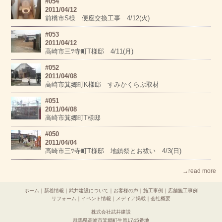
#054
2011/04/12
前橋市S様 便座交換工事 4/12(火)
#053
2011/04/12
高崎市三ﾂ寺町T様邸 4/11(月)
#052
2011/04/08
高崎市箕郷町K様邸 すみかくらぶ取材
#051
2011/04/08
高崎市箕郷町T様邸
#050
2011/04/04
高崎市三ﾂ寺町T様邸 地鎮祭とお祓い 4/3(日)
→read more
ホーム
｜
新着情報
｜
武井建設について
｜
お客様の声
｜
施工事例
｜
店舗施工事例
リフォーム
｜
イベント情報
｜
メディア掲載
｜
会社概要
株式会社武井建設
群馬県高崎市箕郷町生原1745番地